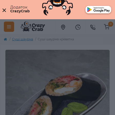
×
Додаток
CrazyCrab
0
Суші шаурма
Суші шаурма креветка