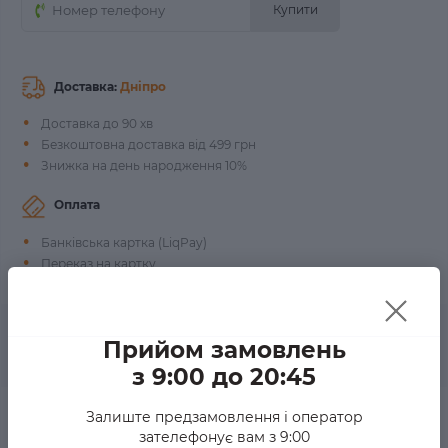
Купити
Доставка:
Дніпро
Доставка до 90 хв
Безкоштовна доставка від 499 грн
Знижка на день народження 10%
Оплата
Банківська картка (LiqPay)
Переказ на картку
Готівкою при отриманні
Прийом замовлень
0
Опис товару
Відгуків
з 9:00 до 20:45
Опис Суші шаурма креветка
Залиште предзамовлення і оператор
зателефонує вам з 9:00