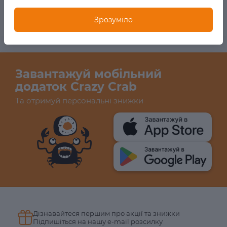
Норі, рис, креветка, огірок, сніговий краб, ікра
масаго, сир філадельфія, манго соус, унагі соус
Зрозуміло
Завантажуй мобільний
додаток Crazy Crab
Та отримуй персональні знижки
Дізнавайтеся першим про акції та знижки
Підпишіться на нашу e-mail розсилку